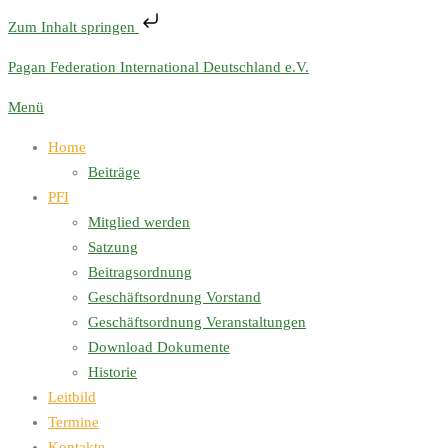
Zum Inhalt springen
Zum
Pagan Federation International Deutschland e.V.
Inhalt
Menü
springen
Home
Beiträge
PFI
Mitglied werden
Satzung
Beitragsordnung
Geschäftsordnung Vorstand
Geschäftsordnung Veranstaltungen
Download Dokumente
Historie
Leitbild
Termine
Kontakte