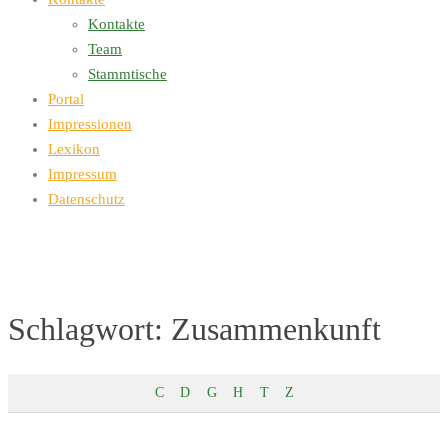
Kontakte
Team
Stammtische
Portal
Impressionen
Lexikon
Impressum
Datenschutz
Schlagwort:
Zusammenkunft
C
D
G
H
T
Z