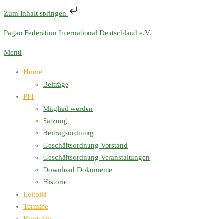
Zum Inhalt springen
Zum
Pagan Federation International Deutschland e.V.
Inhalt
Menü
springen
Home
Beiträge
PFI
Mitglied werden
Satzung
Beitragsordnung
Geschäftsordnung Vorstand
Geschäftsordnung Veranstaltungen
Download Dokumente
Historie
Leitbild
Termine
Kontakte