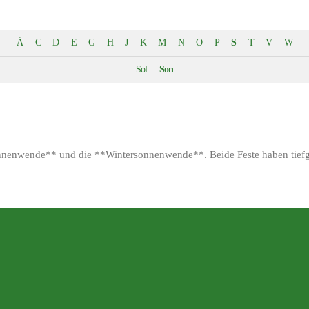
Á
C
D
E
G
H
J
K
M
N
O
P
S
T
V
W
Sol
Son
nenwende** und die **Wintersonnenwende**. Beide Feste haben tiefgr