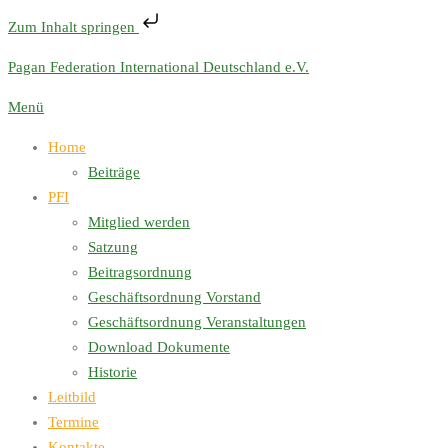
Zum Inhalt springen
Zum
Pagan Federation International Deutschland e.V.
Inhalt
Menü
springen
Home
Beiträge
PFI
Mitglied werden
Satzung
Beitragsordnung
Geschäftsordnung Vorstand
Geschäftsordnung Veranstaltungen
Download Dokumente
Historie
Leitbild
Termine
Kontakte