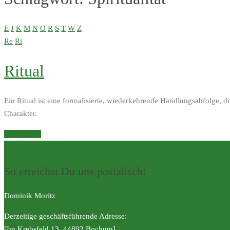
E
J
K
M
N
O
R
S
T
W
Z
Re
Ri
Ritual
Ein Ritual ist eine formalisierte, wiederkehrende Handlungsabfolge, di
Charakter.
Weiterlesen
So erreichst Du uns postalisch:
Dominik Moritz
Derzeitige geschäftsführende Adresse:
[Im Krebsfeld 13, 44892 Bochum]