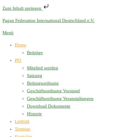
Zum Inhalt springen
Zum
Pagan Federation International Deutschland e.V.
Inhalt
Menü
springen
Home
Beiträge
PFI
Mitglied werden
Satzung
Beitragsordnung
Geschäftsordnung Vorstand
Geschäftsordnung Veranstaltungen
Download Dokumente
Historie
Leitbild
Termine
Kontakte