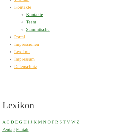
Kontakte
Kontakte
Team
Stammtische
Portal
Impressionen
Lexikon
Impressum
Datenschutz
Lexikon
A
C
D
E
G
H
I
J
K
M
N
O
P
R
S
T
V
W
Z
Pentag
Pentak