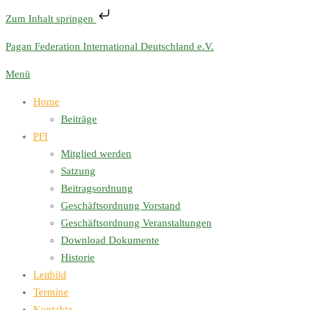
Zum Inhalt springen
Zum
Pagan Federation International Deutschland e.V.
Inhalt
Menü
springen
Home
Beiträge
PFI
Mitglied werden
Satzung
Beitragsordnung
Geschäftsordnung Vorstand
Geschäftsordnung Veranstaltungen
Download Dokumente
Historie
Leitbild
Termine
Kontakte