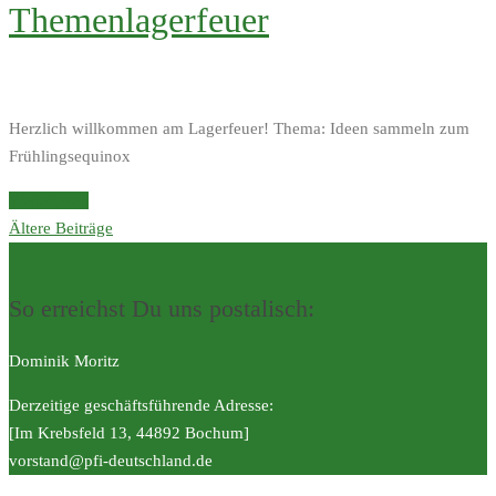
Themenlagerfeuer
Herzlich willkommen am Lagerfeuer! Thema: Ideen sammeln zum
Frühlingsequinox
Weiterlesen
Beitragsnavigation
Ältere Beiträge
So erreichst Du uns postalisch:
Dominik Moritz
Derzeitige geschäftsführende Adresse:
[Im Krebsfeld 13, 44892 Bochum]
vorstand@pfi-deutschland.de