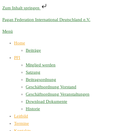
Zum Inhalt springen
Zum
Pagan Federation International Deutschland e.V.
Inhalt
Menü
springen
Home
Beiträge
PFI
Mitglied werden
Satzung
Beitragsordnung
Geschäftsordnung Vorstand
Geschäftsordnung Veranstaltungen
Download Dokumente
Historie
Leitbild
Termine
Kontakte