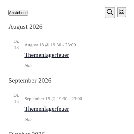
Vera
Veranst
Veranstaltungen
Anstehend
Liste
Ansi
Suche
Datum
Suche
Navi
August 2026
wählen.
und
Di.
Ansicht
August 18 @ 19:30
-
23:00
18
Themenlagerfeuer
Naviga
bbb
September 2026
Di.
September 15 @ 19:30
-
23:00
15
Themenlagerfeuer
bbb