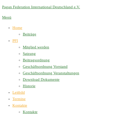
Zum
Pagan Federation International Deutschland e.V.
Inhalt
Menü
springen
Home
Beiträge
PFI
Mitglied werden
Satzung
Beitragsordnung
Geschäftsordnung Vorstand
Geschäftsordnung Veranstaltungen
Download Dokumente
Historie
Leitbild
Termine
Kontakte
Kontakte